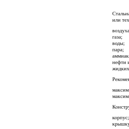
Стальн
или те
воздуха
газа;
воды;
пара;
аммиак
нефти 
жидких
Рекоме
максим
максим
Констр
корпус;
крышку