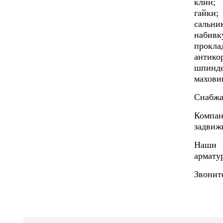
клин;
гайки;
сальни
набивк
прокла
антико
шпинде
махови
Снабжа
Компан
задвиж
Наши м
армату
Звонит