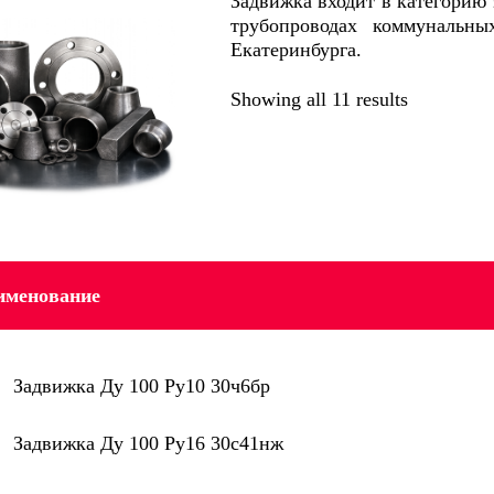
Задвижка входит в категорию
трубопроводах коммунальн
Екатеринбурга.
Showing all 11 results
именование
Задвижка Ду 100 Py10 30ч6бр
Задвижка Ду 100 Py16 30с41нж