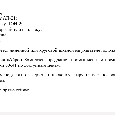
к;
у АП-21;
дку ПОН-2;
ррозийную наплавку;
ль;
к.
ется линейной или круговой шкалой на указателе положе
ия «Айрон Комплект» предлагает промышленным предп
ки 30с41 по доступным ценам.
енеджеры с радостью проконсультируют вас по воп
ры.
е прямо сейчас!